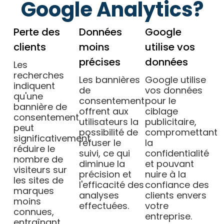
Google Analytics?
Perte des
Données
Google
clients
moins
utilise vos
précises
données
Les
recherches
Les bannières
Google utilise
indiquent
de
vos données
qu'une
consentement
pour le
bannière de
offrent aux
ciblage
consentement
utilisateurs la
publicitaire,
peut
possibilité de
compromettant
significativement
refuser le
la
réduire le
suivi, ce qui
confidentialité
nombre de
diminue la
et pouvant
visiteurs sur
précision et
nuire à la
les sites de
l'efficacité des
confiance des
marques
analyses
clients envers
moins
effectuées.
votre
connues,
entreprise.
entraînant